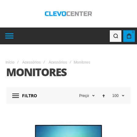
0
Início
Acessórios
Acessórios
Monitores
MONITORES
FILTRO
Preço
100