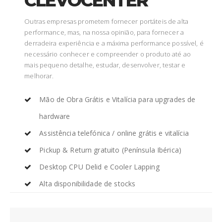
CLEVOCENTER
Outras empresas prometem fornecer portáteis de alta
performance, mas, na nossa opinião, para fornecer a
derradeira experiência e a máxima performance possível, é
necessário conhecer e compreender o produto até ao
mais pequeno detalhe, estudar, desenvolver, testar e
melhorar.
Mão de Obra Grátis e Vitalícia para upgrades de
hardware
Assistência telefónica / online grátis e vitalícia
Pickup & Return gratuito (Península Ibérica)
Desktop CPU Delid e Cooler Lapping
Alta disponibilidade de stocks