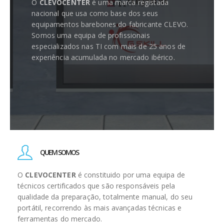
O
CLEVOCENTER
é uma marca registada
nacional que usa como base dos seus
equipamentos barebones do fabricante CLEVO.
Somos uma equipa de profissionais
especializados nas TI com mais de 25 anos de
experiência acumulada no mercado ibérico.
QUEM SOMOS
O
CLEVOCENTER
é constituido por uma equipa de
técnicos certificados que são responsáveis pela
qualidade da preparação, totalmente manual, do seu
portátil, recorrendo às mais avançadas técnicas e
ferramentas do mercado.