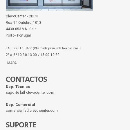
ClevoCenter - CDPN
Rua 14 Outubro, 1013
4430-053 V.N. Gaia
Porto - Portugal
Tel.: 223163977
(Chamada para rede fixa nacional)
2ª a 6ª 10:30-13:00 / 15:00-19:30
MAPA
CONTACTOS
Dep. Técnico
suporte [at] clevocenter.com
Dep. Comercial
comercial [at] clevocenter.com
SUPORTE