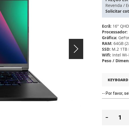
Revenda / E
Solicitar co
Ecrã:
16" QHD+
Processador:
Gráfica:
GeFor
RAM:
64GB (2
SSD:
M.2 1TB 
Wifi:
Intel Wi-
Peso / Dimen
KEYBOARD