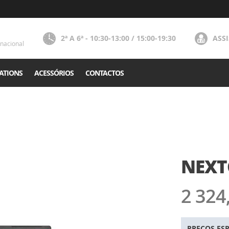
2ª A 6ª - 10:30-13:00 / 15:00-19:30
ASS
nacional
ATIONS
ACESSÓRIOS
CONTACTOS
NEXT
2 324
PREÇOS ESP