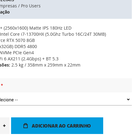
mpresas / Pro Users
tação
 (2560x1600) Matte IPS 180Hz LED
Intel Core i7-13700HX (5.0Ghz Turbo 16C/24T 30MB)
ce RTX 5070 8GB
x32GB) DDR5 4800
NVMe PCIe Gen4
Fi 6 AX211 (2.4Gbps) + BT 5.3
sões:
2.5 kg / 358mm x 259mm x 22mm
ADICIONAR AO CARRINHO