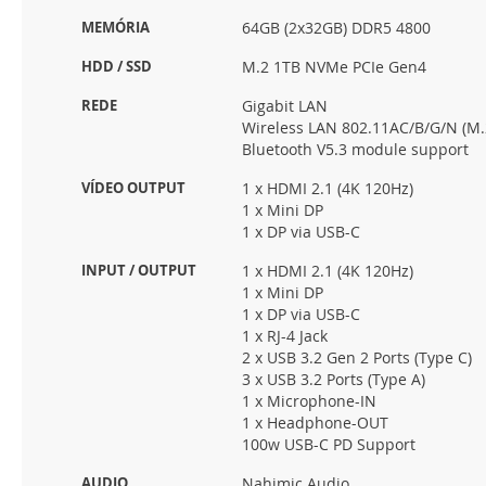
MEMÓRIA
64GB (2x32GB) DDR5 4800
HDD / SSD
M.2 1TB NVMe PCIe Gen4
REDE
Gigabit LAN
Wireless LAN 802.11AC/B/G/N (M.2
Bluetooth V5.3 module support
VÍDEO OUTPUT
1 x HDMI 2.1 (4K 120Hz)
1 x Mini DP
1 x DP via USB-C
INPUT / OUTPUT
1 x HDMI 2.1 (4K 120Hz)
1 x Mini DP
1 x DP via USB-C
1 x RJ-4 Jack
2 x USB 3.2 Gen 2 Ports (Type C)
3 x USB 3.2 Ports (Type A)
1 x Microphone-IN
1 x Headphone-OUT
100w USB-C PD Support
AUDIO
Nahimic Audio