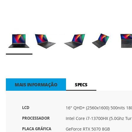
Saltar
para
o
início
da
MAIS INFORMAÇÃO
SPECS
Galeria
de
imagens
Mais
LCD
16" QHD+ (2560x1600) 500nits 1
informação
PROCESSADOR
Intel Core i7-13700HX (5.0Ghz T
PLACA GRÁFICA
GeForce RTX 5070 8GB