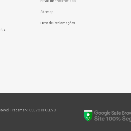
Envio de Encomendas
Sitemap
Livro de Reclamações
ntia
tered Trademark. CLEVO is CLEVO