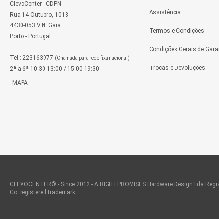
ClevoCenter - CDPN
Assistência
Rua 14 Outubro, 1013
4430-053 V.N. Gaia
Termos e Condições
Porto - Portugal
Condições Gerais de Gara
Tel.: 223163977
(Chamada para rede fixa nacional)
Trocas e Devoluções
2ª a 6ª 10:30-13:00 / 15:00-19:30
MAPA
CLEVOCENTER® - Since 2012 - A RIGHTPROMISES Hardware Design Lda Regis
Co. registered trademark