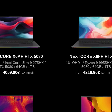
CORE X6AR RTX 5080
NEXTCORE X6FR RTX
 / Intel Core Ultra 9 275HX /
16" QHD+ / Ryzen 9 9955HX
TX 5080 / 64GB / 1TB
5080 / 64GB / 1TB
4059.00€
4218.90€
P:
IVA incluído
PVP:
IVA incl