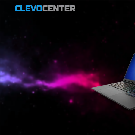
A
MINHA
CONTA
CREATORS
LAPTOPS
MOBILE
WORKSTATIONS
TOWER