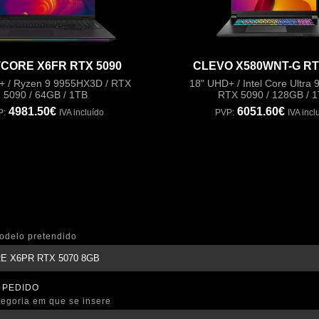
CORE X6FR RTX 5090
CLEVO X580WNT-G RT
+ / Ryzen 9 9955HX3D / RTX
18" UHD+ / Intel Core Ultra 
5090 / 64GB / 1TB
RTX 5090 / 128GB / 
4981.50€
6051.60€
P:
IVA incluído
PVP:
IVA incl
odelo pretendido
 PEDIDO
tegoria em que se insere