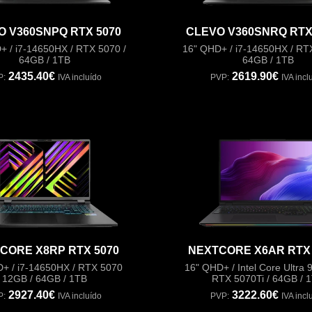
O V360SNPQ RTX 5070
CLEVO V360SNRQ RTX 
+ / i7-14650HX / RTX 5070 /
16" QHD+ / i7-14650HX / RTX
64GB / 1TB
64GB / 1TB
2435.40€
2619.90€
P:
IVA incluído
PVP:
IVA incl
CORE X8RP RTX 5070
NEXTCORE X6AR RTX 
D+ / i7-14650HX / RTX 5070
16" QHD+ / Intel Core Ultra 
12GB / 64GB / 1TB
RTX 5070Ti / 64GB / 
2927.40€
3222.60€
P:
IVA incluído
PVP:
IVA incl