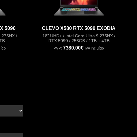
X 5090
CLEVO X580 RTX 5090 EXODIA
9 275HX /
18" UHD+ / Intel Core Ultra 9 275HX /
1TB
RTX 5090 / 256GB / 1TB + 4TB
7380.00€
uído
PVP:
IVA incluído