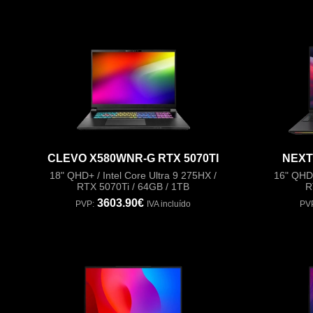
CLEVO X580WNR-G RTX 5070TI
NEXT
18" QHD+ / Intel Core Ultra 9 275HX /
16" QHD+
RTX 5070Ti / 64GB / 1TB
R
3603.90€
PVP:
IVA incluído
PV