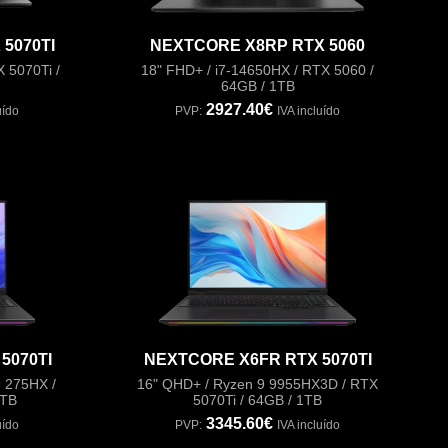
5070TI
NEXTCORE X8RP RTX 5060
 5070Ti /
18" FHD+ / i7-14650HX / RTX 5060 /
64GB / 1TB
2927.40€
uído
PVP:
IVA incluído
5070TI
NEXTCORE X6FR RTX 5070TI
9 275HX /
16" QHD+ / Ryzen 9 9955HX3D / RTX
1TB
5070Ti / 64GB / 1TB
3345.60€
uído
PVP:
IVA incluído