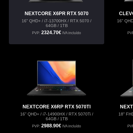
NEXTCORE X6PR RTX 5070
CLEV
16" QHD+ / i7-13700HX / RTX 5070 /
16" QHD
64GB / 1TB
2324.70€
PVP:
IVA incluído
PV
NEXTCORE X6RP RTX 5070TI
NEXT
16" QHD+ / i7-14900HX / RTX 5070Ti /
18" FH
64GB / 1TB
2988.90€
PVP:
IVA incluído
PV