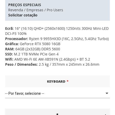
PREÇOS ESPECIAIS
Revenda / Empresas / Pro Users
Solicitar cotação
Ecrã:
16" (16:10) QHD+ (2560x1600) 1250nits 300Hz Mini-LED
DCI-P3 100%
Processador:
Ryzen 9 9955HX3D (16C, 2.5Ghz, 5.4Ghz Turbo)
Gráfica:
GeForce RTX 5080 16GB
RAM:
64GB (2x32GB) DDR5 5600
SSD:
M.2 1TB NVMe PCIe Gen 4
Wifi:
AMD Wi-Fi 6E AW-XB591N (2.4Gbps) + BT 5.2
Peso / Dimensões:
2.5 kg / 357mm x 245mm x 26.6mm
KEYBOARD