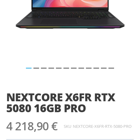
Saltar
para
o
NEXTCORE X6FR RTX
início
da
5080 16GB PRO
Galeria
de
imagens
4 218,90 €
SKU
NEXTCORE-X6FR-RTX-5080-PRO