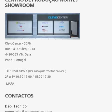
SHOWROOM
ClevoCenter - CDPN
Rua 14 Outubro, 1013
4430-053 V.N. Gaia
Porto - Portugal
Tel.: 223163977
(Chamada para rede fixa nacional)
2ª a 6ª 10:30-13:00 / 15:00-19:30
MAPA
CONTACTOS
Dep. Técnico
suporte [at] clevocenter.com