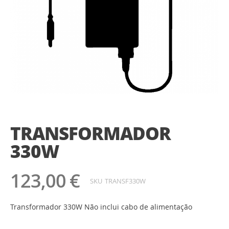
Saltar
para
o
TRANSFORMADOR
início
da
330W
Galeria
de
imagens
123,00 €
SKU
TRANSF330W
Transformador 330W Não inclui cabo de alimentação