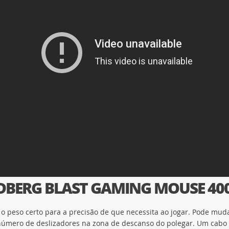
BERG BLAST GAMING MOUSE 40
 o peso certo para a precisão de que necessita ao jogar. Pode mud
número de deslizadores na zona de descanso do polegar. Um cabo d