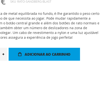
 €
SKU
RATO-SANDBERG-BLAST
 de metal equilibrada no fundo, é-lhe garantido o peso certo
ão de que necessita ao jogar. Pode mudar rapidamente a
m o botão central grande e além dos botões de rato normais e
e também obter um número de deslizadores na zona de
olegar. Um cabo de revestimento a nylon e uma luz ajustável
ores assegura a experiência de jogo perfeita!
ADICIONAR AO CARRINHO