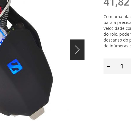
41,82
Com uma placa
para a precis
velocidade co
do rolo, pod
descanso do p
de inúmeras c