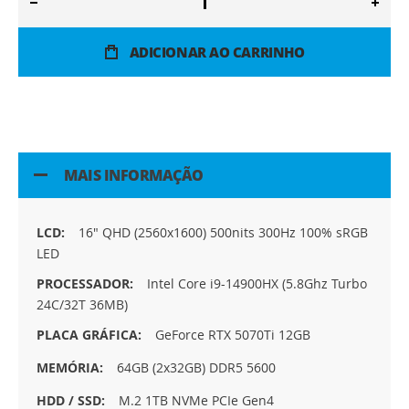
ADICIONAR AO CARRINHO
MAIS INFORMAÇÃO
Mais
16" QHD (2560x1600) 500nits 300Hz 100% sRGB
informação
LED
Intel Core i9-14900HX (5.8Ghz Turbo
24C/32T 36MB)
GeForce RTX 5070Ti 12GB
64GB (2x32GB) DDR5 5600
M.2 1TB NVMe PCIe Gen4