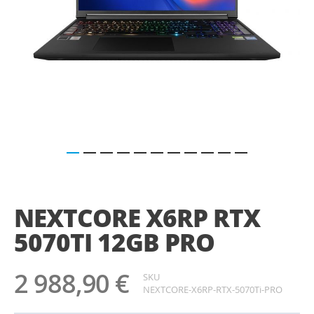
Saltar
para
o
NEXTCORE X6RP RTX
início
da
5070TI 12GB PRO
Galeria
de
imagens
2 988,90 €
SKU
NEXTCORE-X6RP-RTX-5070Ti-PRO