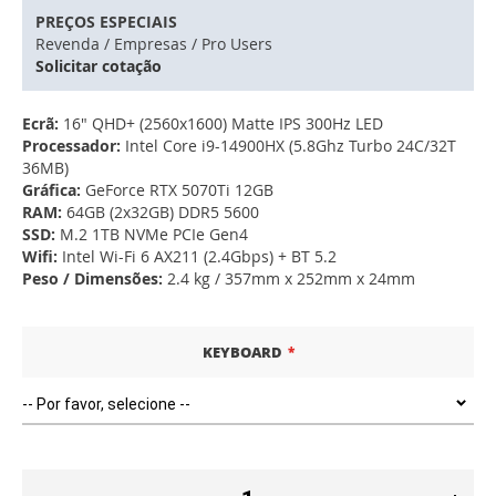
PREÇOS ESPECIAIS
Revenda / Empresas / Pro Users
Solicitar cotação
Ecrã:
16" QHD+ (2560x1600) Matte IPS 300Hz LED
Processador:
Intel Core i9-14900HX (5.8Ghz Turbo 24C/32T
36MB)
Gráfica:
GeForce RTX 5070Ti 12GB
RAM:
64GB (2x32GB) DDR5 5600
SSD:
M.2 1TB NVMe PCIe Gen4
Wifi:
Intel Wi-Fi 6 AX211 (2.4Gbps) + BT 5.2
Peso / Dimensões:
2.4 kg / 357mm x 252mm x 24mm
KEYBOARD