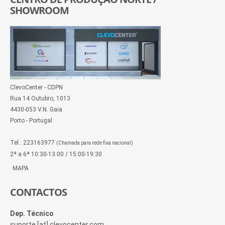
SHOWROOM
ClevoCenter - CDPN
Rua 14 Outubro, 1013
4430-053 V.N. Gaia
Porto - Portugal
Tel.: 223163977
(Chamada para rede fixa nacional)
2ª a 6ª 10:30-13:00 / 15:00-19:30
MAPA
CONTACTOS
Dep. Técnico
suporte [at] clevocenter.com