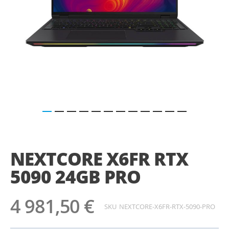
Saltar
para
o
NEXTCORE X6FR RTX
início
da
5090 24GB PRO
Galeria
de
imagens
4 981,50 €
SKU
NEXTCORE-X6FR-RTX-5090-PRO