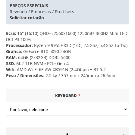
PREÇOS ESPECIAIS
Revenda / Empresas / Pro Users
Solicitar cotação
Ecrã:
16" (16:10) QHD+ (2560x1600) 1250nits 300Hz Mini-LED
DCI-P3 100%
Processador:
Ryzen 9 9955HX3D (16C, 2.5Ghz, 5.4Ghz Turbo)
Gráfica:
GeForce RTX 5090 24GB
RAM:
64GB (2x32GB) DDR5 5600
SSD:
M.2 1TB NVMe PCIe Gen 4
Wifi:
AMD Wi-Fi 6E AW-XB591N (2.4Gbps) + BT 5.2
Peso / Dimensões:
2.5 kg / 357mm x 245mm x 26.6mm
KEYBOARD