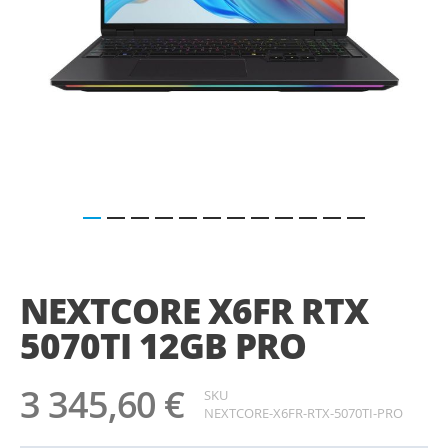
Saltar
para
o
NEXTCORE X6FR RTX
início
da
5070TI 12GB PRO
Galeria
de
imagens
3 345,60 €
SKU
NEXTCORE-X6FR-RTX-5070TI-PRO