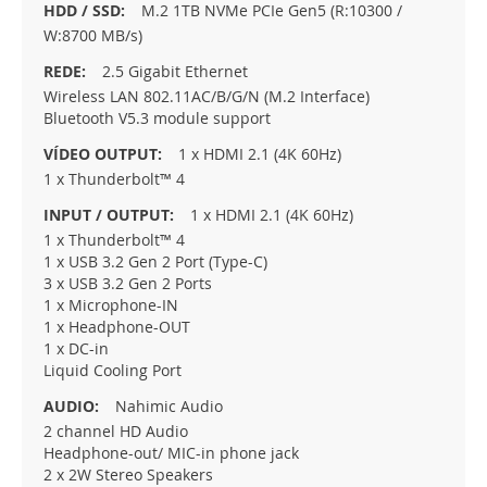
M.2 1TB NVMe PCIe Gen5 (R:10300 /
W:8700 MB/s)
2.5 Gigabit Ethernet
Wireless LAN 802.11AC/B/G/N (M.2 Interface)
Bluetooth V5.3 module support
1 x HDMI 2.1 (4K 60Hz)
1 x Thunderbolt™ 4
1 x HDMI 2.1 (4K 60Hz)
1 x Thunderbolt™ 4
1 x USB 3.2 Gen 2 Port (Type-C)
3 x USB 3.2 Gen 2 Ports
1 x Microphone-IN
1 x Headphone-OUT
1 x DC-in
Liquid Cooling Port
Nahimic Audio
2 channel HD Audio
Headphone-out/ MIC-in phone jack
2 x 2W Stereo Speakers