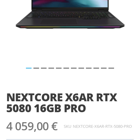
Saltar
para
o
NEXTCORE X6AR RTX
início
da
5080 16GB PRO
Galeria
de
imagens
4 059,00 €
SKU
NEXTCORE-X6AR-RTX-5080-PRO