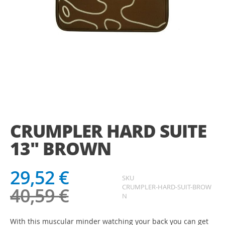
Saltar
para
o
CRUMPLER HARD SUITE
início
da
13" BROWN
Galeria
de
imagens
29,52 €
SKU
CRUMPLER-HARD-SUIT-BROW
40,59 €
N
With this muscular minder watching your back you can get