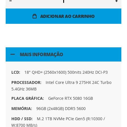
ADICIONAR AO CARRINHO
MAIS INFORMAÇÃO
Mais
18" QHD+ (2560x1600) 500nits 240Hz DCI-P3
informação
Intel Core Ultra 9 275HX 24C Turbo
5.4GHz 36MB
GeForce RTX 5080 16GB
96GB (2x48GB) DDR5 5600
M.2 1TB NVMe PCIe Gen5 (R:10300 /
W:8700 MB/s)