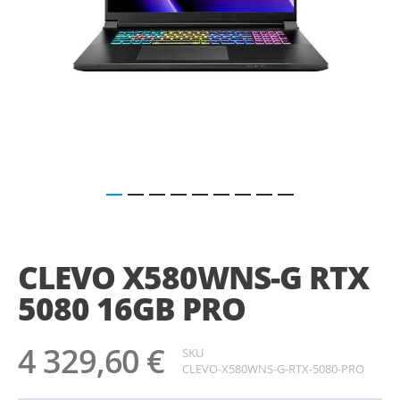
Saltar
para
o
CLEVO X580WNS-G RTX
início
da
5080 16GB PRO
Galeria
de
imagens
4 329,60 €
SKU
CLEVO-X580WNS-G-RTX-5080-PRO