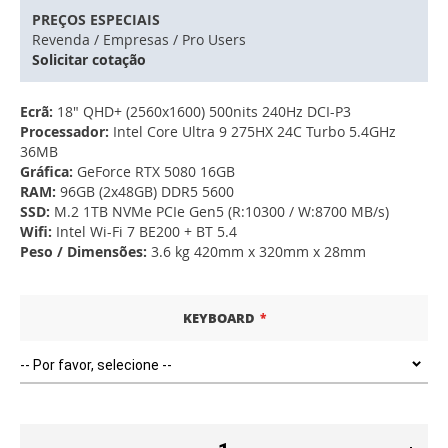
PREÇOS ESPECIAIS
Revenda / Empresas / Pro Users
Solicitar cotação
Ecrã:
18" QHD+ (2560x1600) 500nits 240Hz DCI-P3
Processador:
Intel Core Ultra 9 275HX 24C Turbo 5.4GHz
36MB
Gráfica:
GeForce RTX 5080 16GB
RAM:
96GB (2x48GB) DDR5 5600
SSD:
M.2 1TB NVMe PCIe Gen5 (R:10300 / W:8700 MB/s)
Wifi:
Intel Wi-Fi 7 BE200 + BT 5.4
Peso / Dimensões:
3.6 kg 420mm x 320mm x 28mm
KEYBOARD