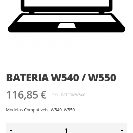
Saltar
para
o
BATERIA W540 / W550
início
da
Galeria
116,85 €
de
SKU
BATERIAW5X0
imagens
Modelos Compatíveis: W540, W550