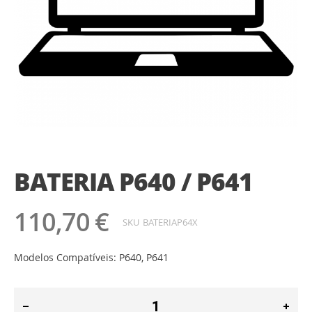
Saltar
para
o
BATERIA P640 / P641
início
da
Galeria
110,70 €
de
SKU
BATERIAP64X
imagens
Modelos Compatíveis: P640, P641