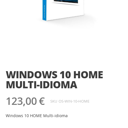
Saltar
para
o
WINDOWS 10 HOME
início
da
MULTI-IDIOMA
Galeria
de
imagens
123,00 €
SKU
OS-WIN-10-HOME
Windows 10 HOME Multi-idioma