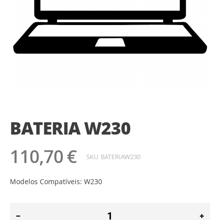
Saltar
para
o
BATERIA W230
início
da
Galeria
110,70 €
de
SKU
BATERIAW230
imagens
Modelos Compatíveis: W230