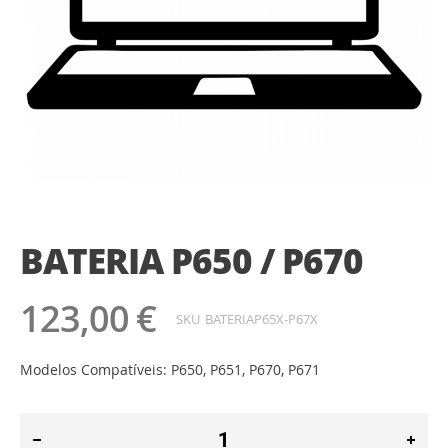
Saltar
para
o
BATERIA P650 / P670
início
da
Galeria
123,00 €
de
SKU
BATERIAP65X-P67X
imagens
Modelos Compatíveis: P650, P651, P670, P671