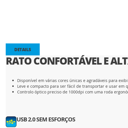
Saltar
para
o
início
da
DETAILS
Galeria
RATO CONFORTÁVEL E AL
de
imagens
Disponível em várias cores únicas e agradáveis para exibir
Leve e compacto para ser fácil de transportar e usar em 
Controlo óptico preciso de 1000dpi com uma roda ergonó
USB 2.0 SEM ESFORÇOS