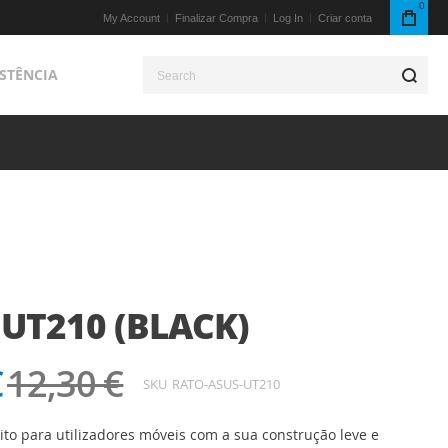
0
My Account
Finalizar Compra
Log In
Criar conta
ISTÊNCIA
S
 UT210 (BLACK)
€
12,30 €
SKU
RATO-ASUS-UT210
ito para utilizadores móveis com a sua construção leve e